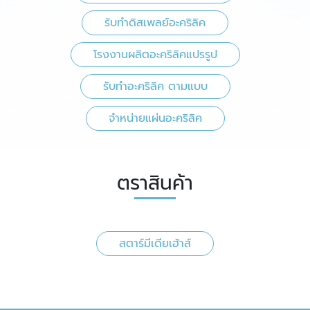
รับทำดิสเพลย์อะคริลิค
โรงงานผลิตอะคริลิคแปรรูป
รับทําอะคริลิค ตามแบบ
จําหน่ายแผ่นอะคริลิค
ตราสินค้า
สตาร์มีเดียเฮ้าส์