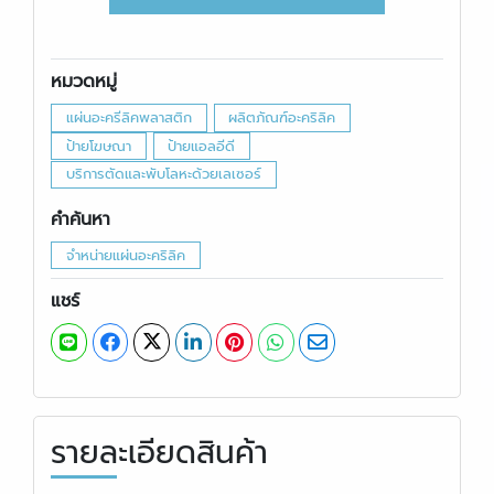
หมวดหมู่
แผ่นอะครีลิคพลาสติก
ผลิตภัณฑ์อะคริลิค
ป้ายโฆษณา
ป้ายแอลอีดี
บริการตัดและพับโลหะด้วยเลเซอร์
คำค้นหา
จําหน่ายแผ่นอะคริลิค
แชร์
รายละเอียดสินค้า