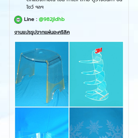
โชว์ ฯลฯ
​
Line :
@982jldhb
งานแปรรูปจากแผ่นอะคริลิค