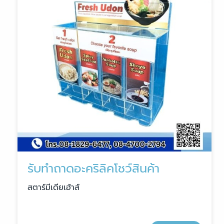
รับทำถาดอะคริลิคโชว์สินค้า
สตาร์มีเดียเฮ้าส์